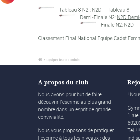
Tableau 8 N2 :
N2D – Tableau 8
Demi-Finale N2:
N2D Demi
Finale N2:
N2D – 
Classement Final National Equipe Cadet Fem
/
Equipe Fleuret Feminin
A propos du club
Rej
Nous avons pour but de faire
! Nou
découvrir l’escrime au plus grand
Gymn
nombre dans un esprit de grande
1 ru
convivialité.
6020
Nous vous proposons de pratiquer
Tél: 
l’escrime à tous les niveaux : des
indisp