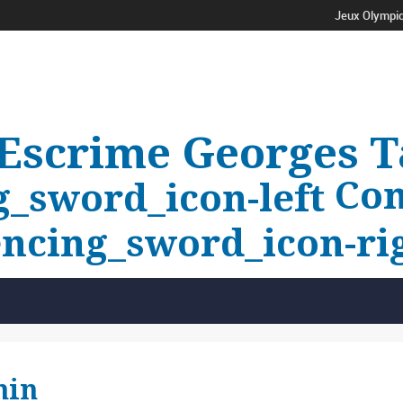
Jeux Olympiq
'Escrime Georges T
Com
nin