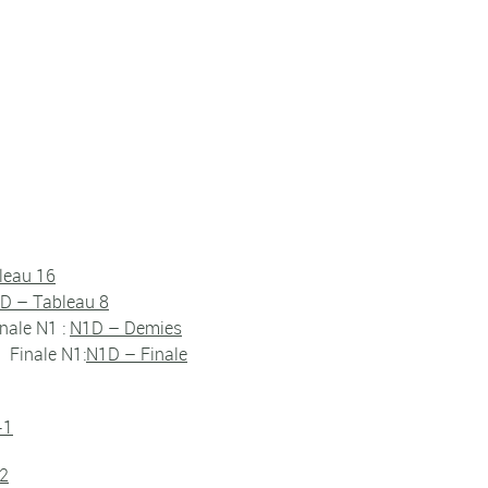
leau 16
D – Tableau 8
nale N1 :
N1D – Demies
Finale N1:
N1D – Finale
-1
2