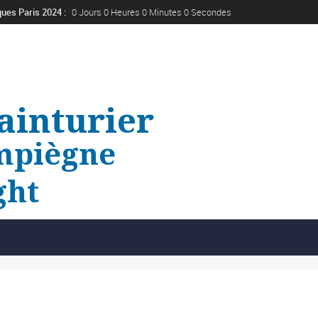
ues Paris 2024 :
0 Jours 0 Heures 0 Minutes 0 Secondes
ainturier
piègne