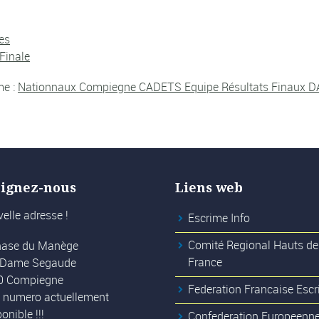
es
Finale
me :
Nationnaux Compiegne CADETS Equipe Résultats Finaux 
oignez-nous
Liens web
velle adresse !
Escrime Info
Comité Regional Hauts de
ase du Manège
France
e Dame Segaude
0 Compiegne
Federation Francaise Esc
!!! numero actuellement
onible !!!
Confederation Europeenn