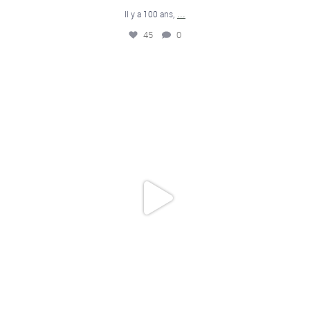
...
Il y a 100 ans,
45
0
Pour fêter les 100 ans du cercle de Compiègne,
...
26
3