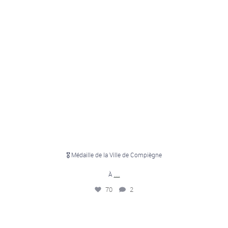
🎖️ Médaille de la Ville de Compiègne
...
À
70
2
💥 100 ans d`histoire… et un nouveau logo pour la
...