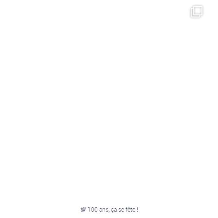
💯 100 ans, ça se fête !
Il y a 100 ans,
...
45
0
💯 100 ans, ça se fête !