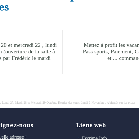
es
 20 et mercredi 22 , lundi
Mettez à profit les vac
 (ouverture de la salle à
Pass sports, Paiement, Ce
s par Frédéric le mardi
et ... comman
 Lundi 27, Mardi 28 et Mercredi 29 Octobre. Reprise des cours Lundi 3 Novembre . A bientôt sur les pistes
oignez-nous
Liens web
elle adresse !
Escrime Info