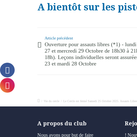
A bientôt sur les pist
Article précédent
Ouverture pour assauts libres (*1) - lundi
27 et mercredi 29 Octobre de 18h30 à 21h
18h). Leçons individuelles seront assurée
23 et mardi 28 Octobre
/
Vie du cercle
/
Le Cercle est fermé Samedi 25 Octobre 2025. Assauts Libres
A propos du club
Rej
Nous avons pour but de faire
! Nouv